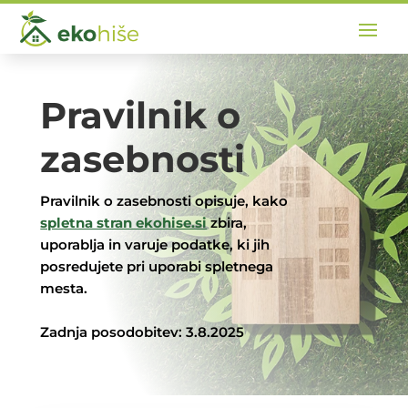
Pravilnik o
zasebnosti
Pravilnik o zasebnosti opisuje, kako
spletna stran ekohise.si
zbira,
uporablja in varuje podatke, ki jih
posredujete pri uporabi spletnega
mesta.
Zadnja posodobitev: 3.8.2025