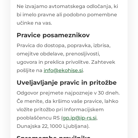
Ne izvajamo avtomatskega odločanja, ki
bi imelo pravne ali podobno pomembne
učinke na vas.
Pravice posameznikov
Pravica do dostopa, popravka, izbrisa,
omejitve obdelave, prenosljivosti,
ugovora in preklica privolitve. Zahtevek
pošljite na
info@ekohise.si
.
Uveljavljanje pravic in pritožbe
Odgovor prejmete najpozneje v 30 dneh.
Če menite, da kršimo vaše pravice, lahko
vložite pritožbo pri Informacijskem
pooblaščencu RS (
gp.ip@ip-rs.si
,
Dunajska 22, 1000 Ljubljana).