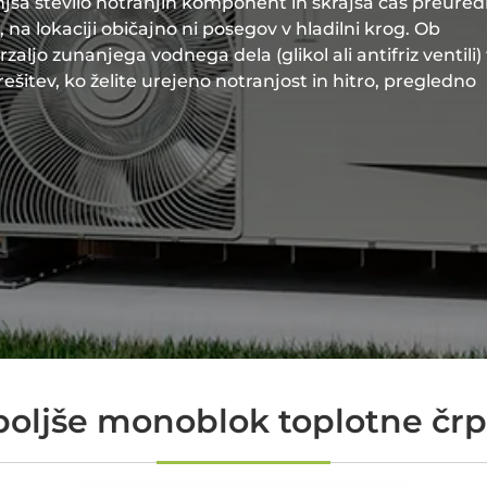
ša število notranjih komponent in skrajša čas preured
, na lokaciji običajno ni posegov v hladilni krog. Ob
aljo zunanjega vodnega dela (glikol ali antifriz ventili) 
ešitev, ko želite urejeno notranjost in hitro, pregledno
oljše monoblok toplotne črp