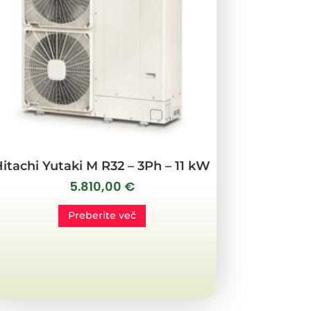
itachi Yutaki M R32 – 3Ph – 11 kW
5.810,00
€
Preberite več