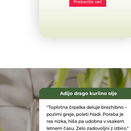
Preberite več
Adijo drago kurilno olje
"Toplotna črpalka deluje brezhibno –
pozimi greje, poleti hladi. Poraba je
res nizka, hiša pa udobna v vsakem
letnem času. Zelo zadovoljni z izbiro."