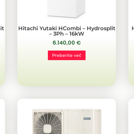
it
Hitachi Yutaki HCombi – Hydrosplit
– 3Ph – 16kW
6.140,00
€
Preberite več