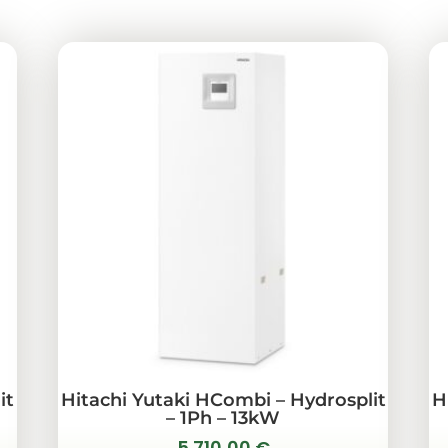
it
Hitachi Yutaki HCombi – Hydrosplit
H
– 1Ph – 13kW
5.710,00
€