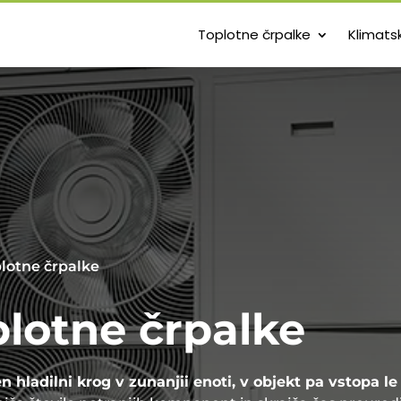
Toplotne črpalke
Klimats
lotne črpalke
lotne črpalke
 hladilni krog v zunanjii enoti, v objekt pa vstopa le