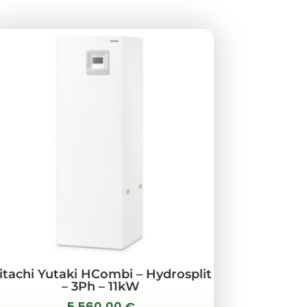
itachi Yutaki HCombi – Hydrosplit
– 3Ph – 11kW
5.560,00
€