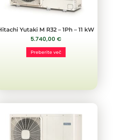
Hitachi Yutaki M R32 – 1Ph – 11 kW
5.740,00
€
Preberite več