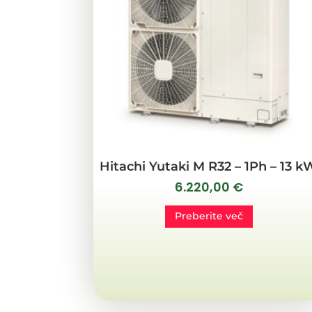
Hitachi Yutaki M R32 – 1Ph – 13 k
6.220,00
€
Preberite več