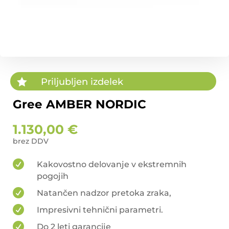

Priljubljen izdelek
Gree AMBER NORDIC
1.130,00
€

Kakovostno delovanje v ekstremnih
pogojih

Natančen nadzor pretoka zraka,

Impresivni tehnični parametri.

Do 2 leti garancije