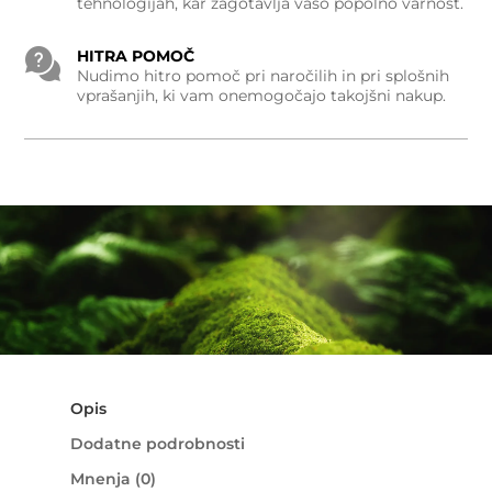
tehnologijah, kar zagotavlja vašo popolno varnost.
HITRA POMOČ
Nudimo hitro pomoč pri naročilih in pri splošnih
vprašanjih, ki vam onemogočajo takojšni nakup.
Opis
Dodatne podrobnosti
Mnenja (0)