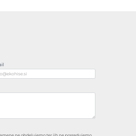
il
namene ne obdelujemo ter jih ne posredujemo