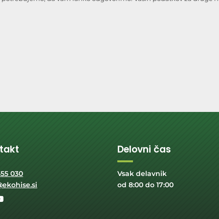
takt
Delovni čas
555 030
Vsak delavnik
@ekohise.si
od 8:00 do 17:00