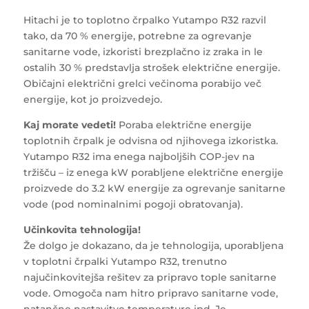
Hitachi je to toplotno črpalko Yutampo R32 razvil
tako, da 70 % energije, potrebne za ogrevanje
sanitarne vode, izkoristi brezplačno iz zraka in le
ostalih 30 % predstavlja strošek električne energije.
Običajni električni grelci večinoma porabijo več
energije, kot jo proizvedejo.
Kaj morate vedeti!
Poraba električne energije
toplotnih črpalk je odvisna od njihovega izkoristka.
Yutampo R32 ima enega najboljših COP-jev na
tržišču – iz enega kW porabljene električne energije
proizvede do 3.2 kW energije za ogrevanje sanitarne
vode (pod nominalnimi pogoji obratovanja).
Učinkovita tehnologija!
Že dolgo je dokazano, da je tehnologija, uporabljena
v toplotni črpalki Yutampo R32, trenutno
najučinkovitejša rešitev za pripravo tople sanitarne
vode. Omogoča nam hitro pripravo sanitarne vode,