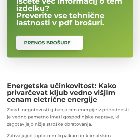
Iščete več informacij o tem
izdelku?
Preverite vse tehnične
lastnosti v pdf brošuri.
PRENOS BROŠURE
Energetska učinkovitost: Kako
privarčevat kljub vedno višjim
cenam eletrične energije
Zaradi negotovosti gibanja cen energije v prihodnosti
je vedno pametno imeti gospodinjske naprave, ki
zagotavljajo nižje stroške obratovanja.
Zahvaljujoč toplotnim črpalkam in klimatskim