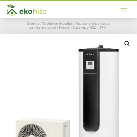
Domov
/
Toplotne črpalke
/
Toplotne črpalke za
sanitarno vodo
/ Hitachi Yutampo R32 – 270 l