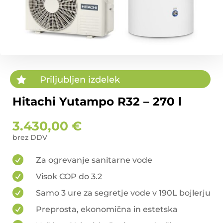

Priljubljen izdelek
Hitachi Yutampo R32 – 270 l
3.430,00
€

Za ogrevanje sanitarne vode

Visok COP do 3.2

Samo 3 ure za segretje vode v 190L bojlerju

Preprosta, ekonomična in estetska